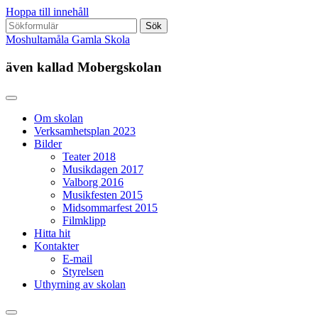
Hoppa till innehåll
Sök
efter:
Moshultamåla Gamla Skola
även kallad Mobergskolan
Om skolan
Verksamhetsplan 2023
Bilder
Teater 2018
Musikdagen 2017
Valborg 2016
Musikfesten 2015
Midsommarfest 2015
Filmklipp
Hitta hit
Kontakter
E-mail
Styrelsen
Uthyrning av skolan
Slå