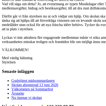
Vad vill säga om detta? Jo, att evenemang av typen Musikdagar eller 
medlemsavgifter, bidrag och besöksavgifter, till att dra runt driftskostn
Därför går vi från styrelsen nu ut och vädjar om hjälp. Om skolan sk
tänka sig att hjälpa till att förverkliga visionen om en levande skola 
medelålder utan också för att nya fräscha idéer behövs. Tycker du exem
att ta plats i styrelsen.
Lyckas vi inte attrahera fler engagerade medlemmar måste vi söka anna
verksamheten minskar troligen och framtiden blir om möjligt ännu me
VÄLKOMMEN!
Med vänlig hälsning
Styrelsen
Senaste inläggen
Gudstjänst midsommardagen
Skolan abonnerad 13 juni 2026
Välkommen på Sommarfest
Årsmöte
Nu öppnar vi skolan