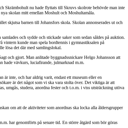
h Skrämbohult nu hade flyttats till Skruvs skolrote behövde man inte
n nya skolan mitt emellan Moshult och Moshultamåla.
llet skjutsa barnen till Johansfors skola. Skolan annonserades ut och
byn samlades och sydde och stickade saker som sedan såldes på auktion.
å vintern kunde man spela bordtennis i gymnastiksalen på
le lösa det där med samlingslokal.
 Sagt och gjort. Man anlitade byggnadssnickare Helgo Johansson att
Man hade vävkurs, luciafirande, julmarknad m.m.
r inte, och har aldrig varit, endast ett museum eller en
sökare är det något som vi ska vara stolta över. Det viktiga är att
as, umgås, studera, anordna fester och t.o.m. i viss utsträckning utöva
skan om att de aktiviteter som anordnas ska locka alla åldersgrupper
 m.m. har genomförts på senare tid. En större åtgärd som bör göras