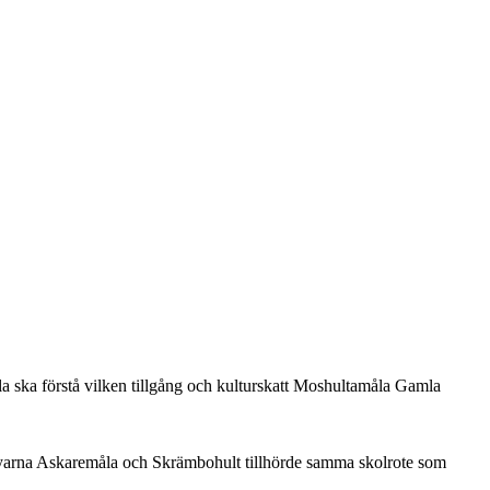
 ska förstå vilken tillgång och kulturskatt Moshultamåla Gamla
 byarna Askaremåla och Skrämbohult tillhörde samma skolrote som