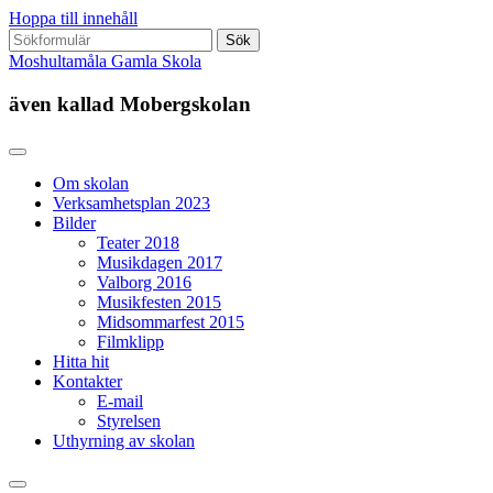
Hoppa till innehåll
Sök
efter:
Moshultamåla Gamla Skola
även kallad Mobergskolan
Om skolan
Verksamhetsplan 2023
Bilder
Teater 2018
Musikdagen 2017
Valborg 2016
Musikfesten 2015
Midsommarfest 2015
Filmklipp
Hitta hit
Kontakter
E-mail
Styrelsen
Uthyrning av skolan
Slå