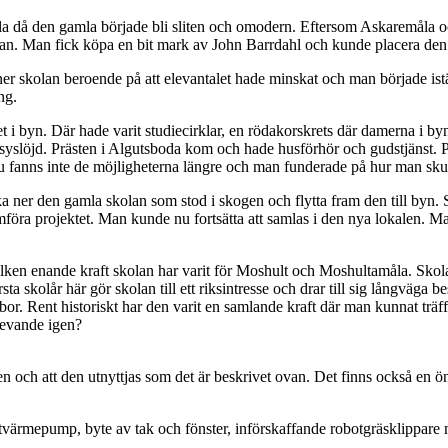
a då den gamla började bli sliten och omodern. Eftersom Askaremåla oc
lan. Man fick köpa en bit mark av John Barrdahl och kunde placera de
er skolan beroende på att elevantalet hade minskat och man började istä
ng.
et i byn. Där hade varit studiecirklar, en rödakorskrets där damerna i 
slöjd. Prästen i Algutsboda kom och hade husförhör och gudstjänst. P
 fanns inte de möjligheterna längre och man funderade på hur man skul
a ner den gamla skolan som stod i skogen och flytta fram den till byn.
mföra projektet. Man kunde nu fortsätta att samlas i den nya lokalen. 
en enande kraft skolan har varit för Moshult och Moshultamåla. Skolan ä
a skolår här gör skolan till ett riksintresse och drar till sig långväga be
or. Rent historiskt har den varit en samlande kraft där man kunnat träff
 levande igen?
och att den utnyttjas som det är beskrivet ovan. Det finns också en ön
luftvärmepump, byte av tak och fönster, införskaffande robotgräsklippare