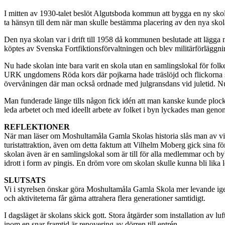
I mitten av 1930-talet beslöt Algutsboda kommun att bygga en ny skol
ta hänsyn till dem när man skulle bestämma placering av den nya sko
Den nya skolan var i drift till 1958 då kommunen beslutade att lägga n
köptes av Svenska Fortfiktionsförvaltningen och blev militärförläggni
Nu hade skolan inte bara varit en skola utan en samlingslokal för folk
URK ungdomens Röda kors där pojkarna hade träslöjd och flickorna sy
övervåningen där man också ordnade med julgransdans vid juletid. Nu
Man funderade länge tills någon fick idén att man kanske kunde plock
leda arbetet och med ideellt arbete av folket i byn lyckades man geno
REFLEKTIONER
När man läser om Moshultamåla Gamla Skolas historia slås man av vilk
turistattraktion, även om detta faktum att Vilhelm Moberg gick sina först
skolan även är en samlingslokal som är till för alla medlemmar och byb
idrott i form av pingis. En dröm vore om skolan skulle kunna bli lika
SLUTSATS
Vi i styrelsen önskar göra Moshultamåla Gamla Skola mer levande igen 
och aktiviteterna får gärna attrahera flera generationer samtidigt.
I dagsläget är skolans skick gott. Stora åtgärder som installation av 
inom en snar framtid är renovering av dörren till entrén.