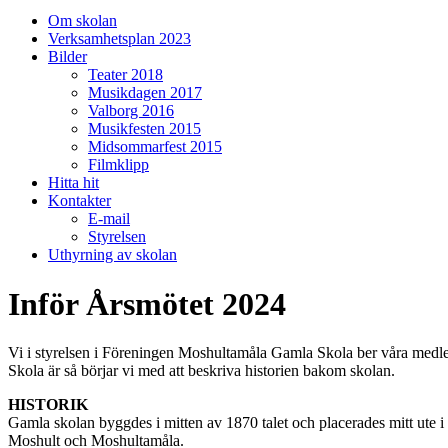
på/av
Om skolan
sökfält
Verksamhetsplan 2023
Bilder
Teater 2018
Musikdagen 2017
Valborg 2016
Musikfesten 2015
Midsommarfest 2015
Filmklipp
Hitta hit
Kontakter
E-mail
Styrelsen
Uthyrning av skolan
Inför Årsmötet 2024
Vi i styrelsen i Föreningen Moshultamåla Gamla Skola ber våra medle
Skola är så börjar vi med att beskriva historien bakom skolan.
HISTORIK
Gamla skolan byggdes i mitten av 1870 talet och placerades mitt ut
Moshult och Moshultamåla.