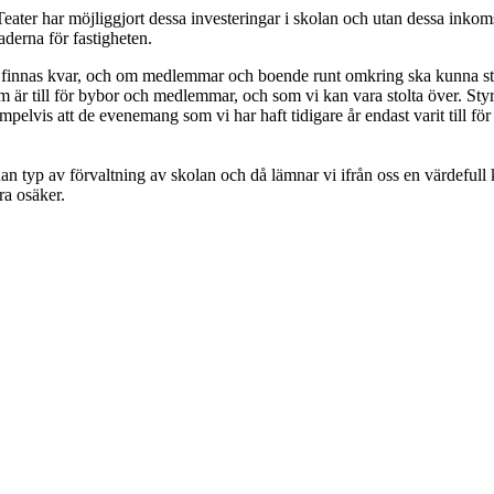
Teater har möjliggjort dessa investeringar i skolan och utan dessa inko
aderna för fastigheten.
a finnas kvar, och om medlemmar och boende runt omkring ska kunna styr
som är till för bybor och medlemmar, och som vi kan vara stolta över. Styr
pelvis att de evenemang som vi har haft tidigare år endast varit till f
n typ av förvaltning av skolan och då lämnar vi ifrån oss en värdefull 
ra osäker.