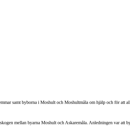
mmar samt byborna i Moshult och Moshultmåla om hjälp och för att alla
e i skogen mellan byarna Moshult och Askaremåla. Anledningen var att