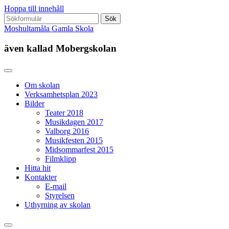
Hoppa till innehåll
Sök
efter:
Moshultamåla Gamla Skola
även kallad Mobergskolan
Om skolan
Verksamhetsplan 2023
Bilder
Teater 2018
Musikdagen 2017
Valborg 2016
Musikfesten 2015
Midsommarfest 2015
Filmklipp
Hitta hit
Kontakter
E-mail
Styrelsen
Uthyrning av skolan
Slå