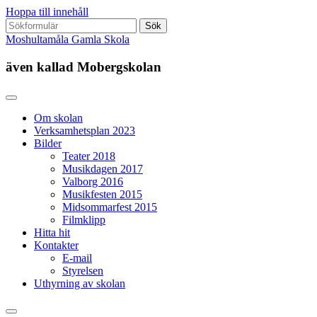
Hoppa till innehåll
Sök
efter:
Moshultamåla Gamla Skola
även kallad Mobergskolan
Om skolan
Verksamhetsplan 2023
Bilder
Teater 2018
Musikdagen 2017
Valborg 2016
Musikfesten 2015
Midsommarfest 2015
Filmklipp
Hitta hit
Kontakter
E-mail
Styrelsen
Uthyrning av skolan
Slå