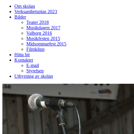
på/av
Om skolan
sökfält
Verksamhetsplan 2023
Bilder
Teater 2018
Musikdagen 2017
Valborg 2016
Musikfesten 2015
Midsommarfest 2015
Filmklipp
Hitta hit
Kontakter
E-mail
Styrelsen
Uthyrning av skolan