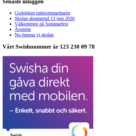
Senaste inläggen
Gudstjänst midsommardagen
Skolan abonnerad 13 juni 2026
Välkommen på Sommarfest
Årsmöte
Nu öppnar vi skolan
Vårt Swishnummer är 123 230 09 78