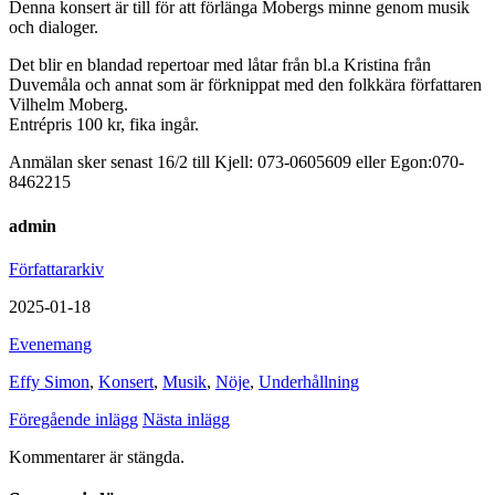
Denna konsert är till för att förlänga Mobergs minne genom musik
och dialoger.
Det blir en blandad repertoar med låtar från bl.a Kristina från
Duvemåla och annat som är förknippat med den folkkära författaren
Vilhelm Moberg.
Entrépris 100 kr, fika ingår.
Anmälan sker senast 16/2 till Kjell: 073-0605609 eller Egon:070-
8462215
admin
Författararkiv
2025-01-18
Evenemang
Effy Simon
,
Konsert
,
Musik
,
Nöje
,
Underhållning
Föregående inlägg
Nästa inlägg
Kommentarer är stängda.