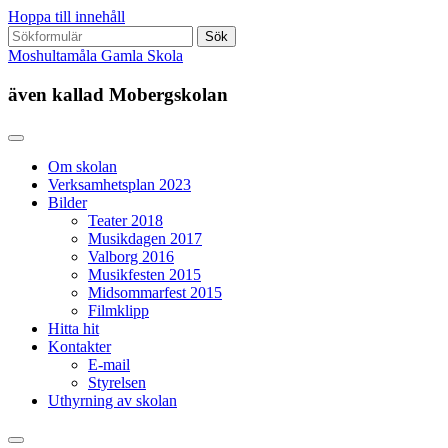
Hoppa till innehåll
Sök
efter:
Moshultamåla Gamla Skola
även kallad Mobergskolan
Om skolan
Verksamhetsplan 2023
Bilder
Teater 2018
Musikdagen 2017
Valborg 2016
Musikfesten 2015
Midsommarfest 2015
Filmklipp
Hitta hit
Kontakter
E-mail
Styrelsen
Uthyrning av skolan
Slå