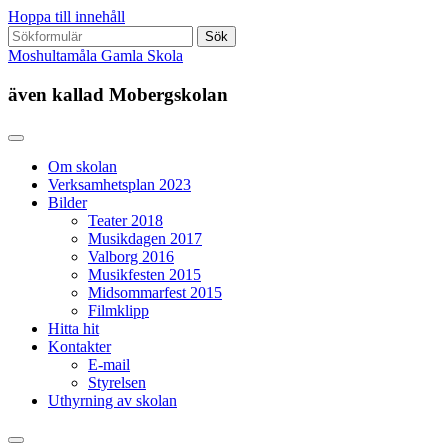
Hoppa till innehåll
Sök
efter:
Moshultamåla Gamla Skola
även kallad Mobergskolan
Om skolan
Verksamhetsplan 2023
Bilder
Teater 2018
Musikdagen 2017
Valborg 2016
Musikfesten 2015
Midsommarfest 2015
Filmklipp
Hitta hit
Kontakter
E-mail
Styrelsen
Uthyrning av skolan
Slå