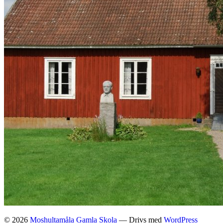
© 2026
Moshultamåla Gamla Skola
— Drivs med
WordPress