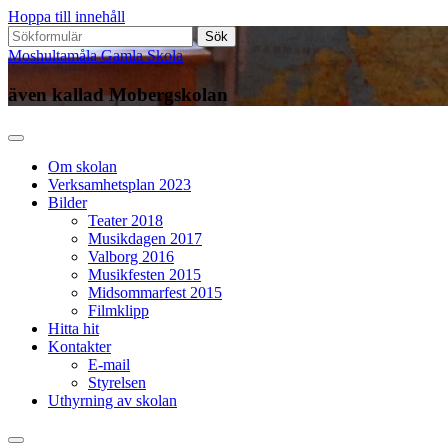
Hoppa till innehåll
Sök
efter:
Moshultamåla Gamla Skola
även kallad Mobergskolan
Om skolan
Verksamhetsplan 2023
Bilder
Teater 2018
Musikdagen 2017
Valborg 2016
Musikfesten 2015
Midsommarfest 2015
Filmklipp
Hitta hit
Kontakter
E-mail
Styrelsen
Uthyrning av skolan
Slå