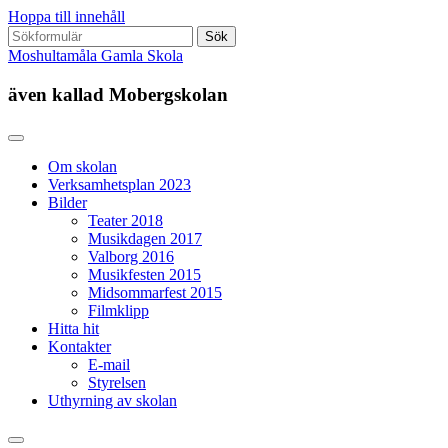
Hoppa till innehåll
Sök
efter:
Moshultamåla Gamla Skola
även kallad Mobergskolan
Om skolan
Verksamhetsplan 2023
Bilder
Teater 2018
Musikdagen 2017
Valborg 2016
Musikfesten 2015
Midsommarfest 2015
Filmklipp
Hitta hit
Kontakter
E-mail
Styrelsen
Uthyrning av skolan
Slå