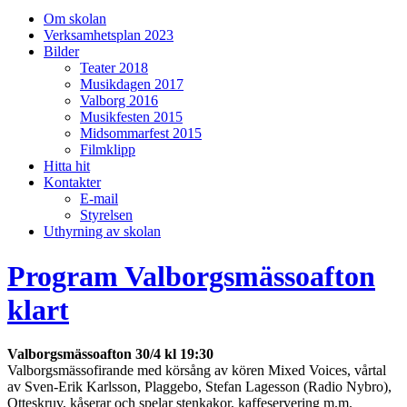
på/av
Om skolan
sökfält
Verksamhetsplan 2023
Bilder
Teater 2018
Musikdagen 2017
Valborg 2016
Musikfesten 2015
Midsommarfest 2015
Filmklipp
Hitta hit
Kontakter
E-mail
Styrelsen
Uthyrning av skolan
Program Valborgsmässoafton
klart
Valborgsmässoafton 30/4 kl 19:30
Valborgsmässofirande med körsång av kören Mixed Voices, vårtal
av Sven-Erik Karlsson, Plaggebo, Stefan Lagesson (Radio Nybro),
Otteskruv, kåserar och spelar stenkakor, kaffeservering m.m.