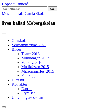
Hoppa till innehåll
Sök
efter:
Moshultamåla Gamla Skola
även kallad Mobergskolan
Om skolan
Verksamhetsplan 2023
Bilder
Teater 2018
Musikdagen 2017
Valborg 2016
Musikfesten 2015
Midsommarfest 2015
Filmklipp
Hitta hit
Kontakter
E-mail
Styrelsen
Uthyrning av skolan
Slå